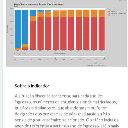
Situação discente em programas de mestrado por ano de ingresso
Brasil
60.000
Grupo de estudantes
Matrículas
Abandonos - Desligamentos
50.000
Títulos
40.000
Estudantes
30.000
20.000
10.000
0
2013
2014
2015
2016
2017
2018
2019
2020
2021
2022
2023
2024
Ano de referência
Ano de ingresso
: 2013
2013
2014
2015
2016
2017
2018
2019
2020
2021
2022
2023
2024
Fonte: MEC/Capes/Sucupira
Elaboração: FAPESP/DPCTA/GPAFI
Sobre o indicador
A situação discente apresenta, para cada ano de
ingresso, os números de estudantes ainda matriculados,
que foram titulados ou que abandonaram ou foram
desligados dos programas de pós-graduação stricto
sensu, do grau acadêmico selecionado. O gráfico inclui os
anos de referência a partir do ano de ingresso, até o mais